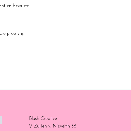
acht en bewuste
ierproefvrij.
Blush Creative
V. Zuijlen v. Nieveltln 36