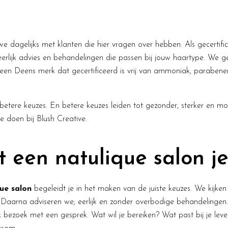
we dagelijks met klanten die hier vragen over hebben. Als gecertif
rlijk advies en behandelingen die passen bij jouw haartype. We ge
een Deens merk dat gecertificeerd is vrij van ammoniak, parabenen
betere keuzes. En betere keuzes leiden tot gezonder, sterker en mo
we doen bij Blush Creative.
 een natulique salon je
que salon
begeleidt je in het maken van de juiste keuzes. We kijke
. Daarna adviseren we; eerlijk en zonder overbodige behandelingen. 
 bezoek met een gesprek. Wat wil je bereiken? Wat past bij je lev