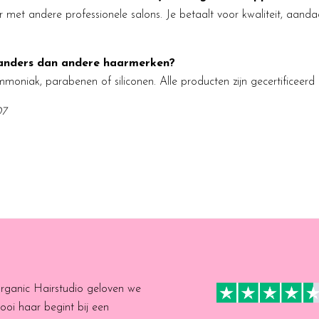
aar met andere professionele salons. Je betaalt voor kwaliteit, aand
anders dan andere haarmerken?
oniak, parabenen of siliconen. Alle producten zijn gecertificeerd d
07
Organic Hairstudio geloven we
ooi haar begint bij een