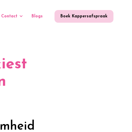
Contact
Blogs
Boek Kappersafspraak
iest
n
amheid