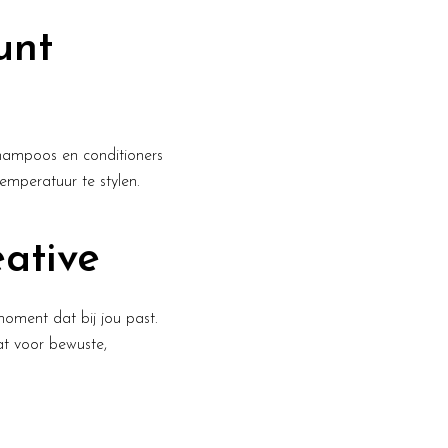
unt
 shampoos en conditioners
emperatuur te stylen.
ative
oment dat bij jou past.
at voor bewuste,