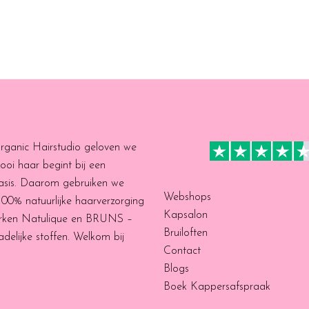
Organic Hairstudio geloven we
ooi haar begint bij een
asis. Daarom gebruiken we
Webshops
 100% natuurlijke haarverzorging
Kapsalon
rken Natulique en BRUNS –
Bruiloften
delijke stoffen. Welkom bij
Contact
Blogs
Boek Kappersafspraak