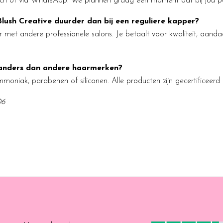
isch of via WhatsApp. We plannen graag een moment dat bij jou p
Blush Creative duurder dan bij een reguliere kapper?
aar met andere professionele salons. Je betaalt voor kwaliteit, aand
anders dan andere haarmerken?
oniak, parabenen of siliconen. Alle producten zijn gecertificeerd d
06