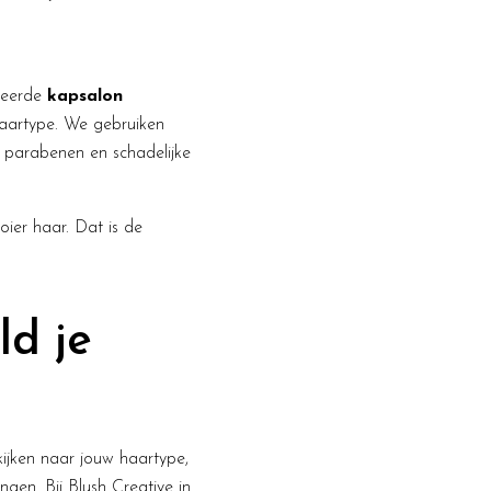
iceerde
kapsalon
haartype. We gebruiken
, parabenen en schadelijke
oier haar. Dat is de
ld je
kijken naar jouw haartype,
gen. Bij Blush Creative in