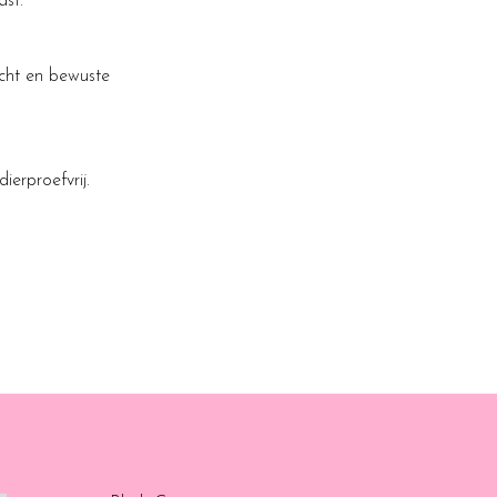
ast.
acht en bewuste
ierproefvrij.